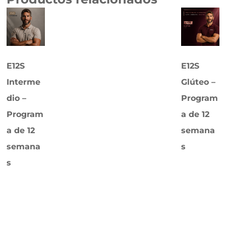
E12S
E12S
Interme
Glúteo –
dio –
Program
Program
a de 12
a de 12
semana
semana
s
s
$
24.99
$
19.99
Comprar
ahora
Comprar
ahora