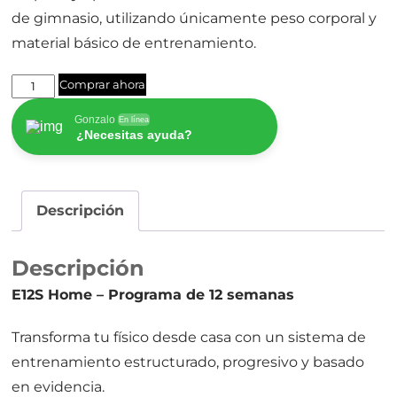
de gimnasio, utilizando únicamente peso corporal y
material básico de entrenamiento.
E12S
Comprar ahora
Home
Gonzalo
En línea
-
¿Necesitas ayuda?
Programa
de
12
Descripción
semanas
cantidad
Descripción
E12S Home – Programa de 12 semanas
Transforma tu físico desde casa con un sistema de
entrenamiento estructurado, progresivo y basado
en evidencia.