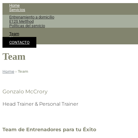
Home
Servicios
Entrenamiento a domicilio
E12S Metthod
Políticas del servicio
Team
Blog
CONTACTO
Team
Home
»
Team
Gonzalo McCrory
Head Trainer & Personal Trainer
Team de Entrenadores para tu Éxito