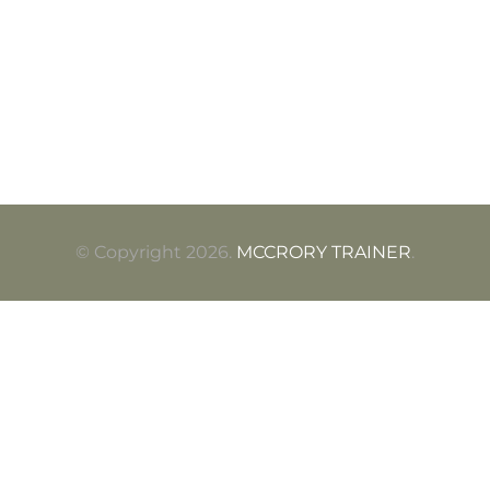
$
16.99
Comprar ahora
© Copyright 2026.
MCCRORY TRAINER
.