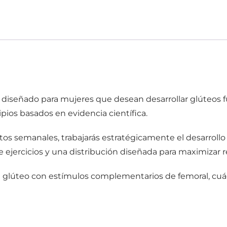
-
Programa
de
12
semanas
cantidad
diseñado para mujeres que desean desarrollar glúteos 
pios basados en evidencia científica.
tos semanales, trabajarás estratégicamente el desarroll
e ejercicios y una distribución diseñada para maximizar r
glúteo con estímulos complementarios de femoral, cuádr