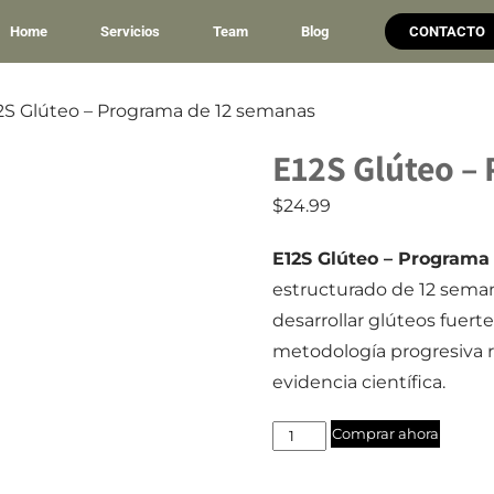
Home
Servicios
Team
Blog
CONTACTO
2S Glúteo – Programa de 12 semanas
E12S Glúteo –
$
24.99
E12S Glúteo – Programa
estructurado de 12 sema
desarrollar glúteos fuer
metodología progresiva r
evidencia científica.
E12S
Comprar ahora
Glúteo