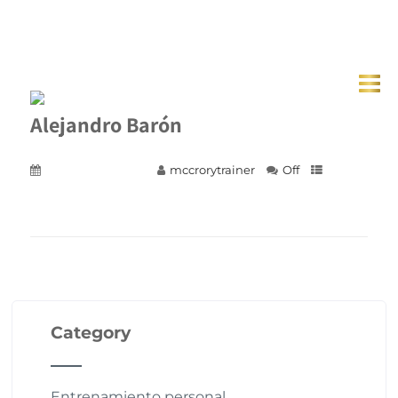
Alejandro Barón
3 de abril de 2023
mccrorytrainer
Off
+ READ MORE
Category
Entrenamiento personal